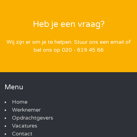
Heb je een vraag?
Wij zijn er om je te helpen. Stuur ons een email of
bel ons op 020 - 619 45 66
Menu
Home
Werknemer
Opdrachtgevers
Vacatures
Contact