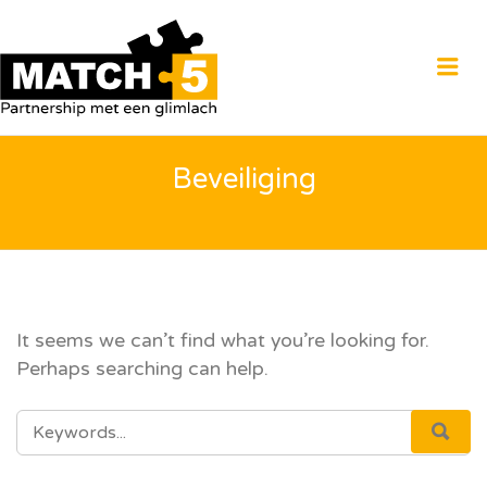
MATCH5
Me
Beveiliging
It seems we can’t find what you’re looking for.
Perhaps searching can help.
SEARCH
SEA
FOR: